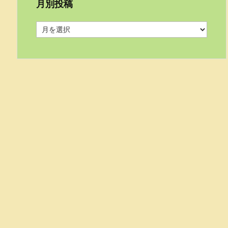
月別投稿
月
別
投
稿