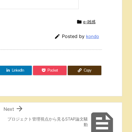

e-雑感

Posted by
kondo
LinkedIn
Pocket
Copy

Next

プロジェクト管理視点から見るSTAP論文騒
動