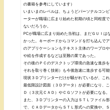
の書籍を参考にしています）
いまいまのレベルは、ちょうどパーソナルコンピ
ーターが職場に広まり始めた初期の頃と同程度で
ないだろうか。
PCが職場に広まり始めた当初は、まだＧＵＩは
かった。キーボードからコマンドを打ち込んでア
のアプリケーションもテキスト主体のワープロや
や絵を作成するなどは至難の業であった。
その後のＰＣのデスクトップ環境の急速な進歩を
それを取り巻く技術）も今後急速に進歩する可能
現状３Ｄプリンターだけが騒がれているが、これ
最低限設計図面（３Ｄデータ）が必要になり、こ
Ｄ（３次元ＣＡＤ）やＣＧソフトが必要になる。
また、３Ｄプリンターの入力はＳＴＬファイル形
で、ＣＡＤデータからＳＴＬ形式への変換や、Ｓ