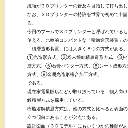
統領が３Ｄプリンターの普及を目指して打ち出し
なお、３Ｄプリンターの特許を世界で初めて申請
る。
今回のブームで３Ｄプリンターと呼ばれているも
使える、比較的コンパクトな「積層造形装置」の
「積層造形装置」には大きく８つの方式がある。
①光造形方式、②粉末焼結積層造形方式、③イ
層方式、⑤石膏パウダー方式、⑥シート成形方
方式、⑧金属光造形複合加工方式、
である。
現在家電量販店などが取り扱っている、個人向け
解積層方式を採用している。
樹脂溶解積層方式は、他の方式と比べると表面の
立つ傾向にあることが欠点である。
設計図面（３Ｄモデル）にもいくつかの種類があ