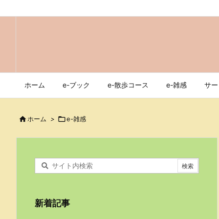
ホーム
e-ブック
e-散歩コース
e-雑感
サー

ホーム
>

e-雑感
新着記事