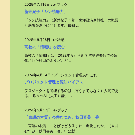
2025年7月16日
:
e-ブック
新井紀子「シン読解力」
「シン読解力」（新井紀子：著、東洋経済新報社）の概要
と感想を以下に記します。最初 ...
2025年6月28日
:
e-雑感
高校の「情報Ⅰ」を読む
高校の「情報Ⅰ」は、2022年度から新学習指導要領で必須
化された科目のようだ。ど ...
2024年4月14日
:
プロジェクト管理あれこれ
プロジェクト管理と認知バイアス
プロジェクトを管理するのは（言うまでもなく）人間であ
る。 昨今のAI（人工知能、 ...
2024年3月17日
:
e-ブック
「言語の本質」今井むつみ、秋田喜美：著
「言語の本質 ことばはどう生まれ、進化したか」（今井
むつみ、秋田喜美：著、中公新 ...