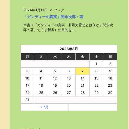
2024年1月11日
:
e-ブック
「ガンディーの真実」間永次郎：著
本書（「ガンディーの真実 非暴力思想とは何か」間永次
郎：著、ちくま新書）の目的を ...
2026年8月
月
火
水
木
金
土
日
1
2
3
4
5
6
7
8
9
10
11
12
13
14
15
16
17
18
19
20
21
22
23
24
25
26
27
28
29
30
31
« 7月