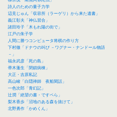
詩人のための量子力学
辺見じゅん「収容所（ラーゲリ）から来た遺書」
義江彰夫「神仏習合」
諸田玲子「木もれ陽の街で」
江戸の朱子学
人間に勝つコンピュータ将棋の作り方
下村徹「ドナウの叫び －ワグナー・ナンドール物語
－」
福永武彦「死の島」
帚木蓬生「閉鎖病棟」
大正・吉原私記
高山峻「白隠禅師 夜船閑話」
一色次郎「青幻記」
辻潤「絶望の書・ですペら」
梨木香歩「沼地のある森を抜けて」
北野勇作「かめくん」