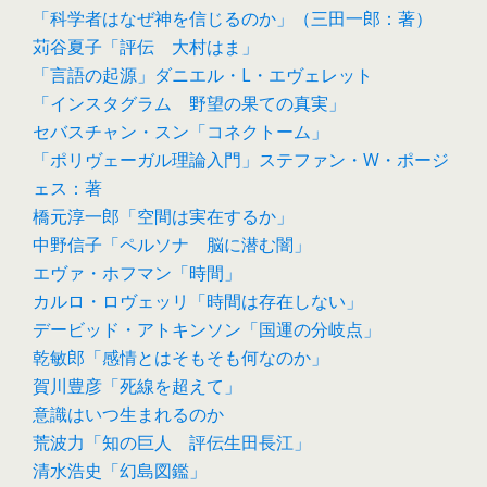
「科学者はなぜ神を信じるのか」（三田一郎：著）
苅谷夏子「評伝 大村はま」
「言語の起源」ダニエル・L・エヴェレット
「インスタグラム 野望の果ての真実」
セバスチャン・スン「コネクトーム」
「ポリヴェーガル理論入門」ステファン・W・ポージ
ェス：著
橋元淳一郎「空間は実在するか」
中野信子「ペルソナ 脳に潜む闇」
エヴァ・ホフマン「時間」
カルロ・ロヴェッリ「時間は存在しない」
デービッド・アトキンソン「国運の分岐点」
乾敏郎「感情とはそもそも何なのか」
賀川豊彦「死線を超えて」
意識はいつ生まれるのか
荒波力「知の巨人 評伝生田長江」
清水浩史「幻島図鑑」