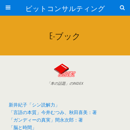
ビットコンサルティング
E-ブック
「本の話題」のINDEX
新井紀子「シン読解力」
「言語の本質」今井むつみ、秋田喜美：著
「ガンディーの真実」間永次郎：著
「脳と時間」