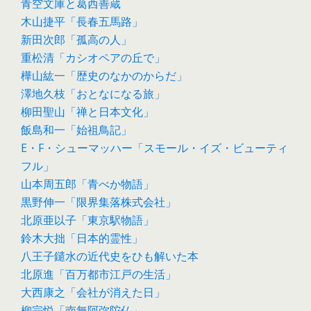
青空文庫と葛西善蔵
木山捷平「長春五馬路」
新田次郎「孤高の人」
重松清「カシオペアの丘で」
樺山紘一「歴史のなかのからだ」
澤地久枝「おとなになる旅」
柳田聖山「禅と日本文化」
飯島和一「始祖鳥記」
E・F・シューマッハー「スモール・イズ・ビューティ
フル」
山本周五郎「青べか物語」
黒野伸一「限界集落株式会社」
北原亜以子「東京駅物語」
鈴木大拙「日本的霊性」
八王子鑓水の近代史をひも解いた本
北原進「百万都市江戸の生活」
大西康之「会社が消えた日」
柳宗悦「南無阿弥陀仏」