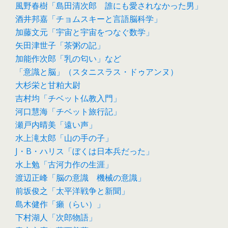
風野春樹「島田清次郎 誰にも愛されなかった男」
酒井邦嘉「チョムスキーと言語脳科学」
加藤文元「宇宙と宇宙をつなぐ数学」
矢田津世子「茶粥の記」
加能作次郎「乳の匂い」など
「意識と脳」（スタニスラス・ドゥアンヌ）
大杉栄と甘粕大尉
吉村均「チベット仏教入門」
河口慧海「チベット旅行記」
瀬戸内晴美「遠い声」
水上滝太郎「山の手の子」
J・B・ハリス「ぼくは日本兵だった」
水上勉「古河力作の生涯」
渡辺正峰「脳の意識 機械の意識」
前坂俊之「太平洋戦争と新聞」
島木健作「癩（らい）」
下村湖人「次郎物語」