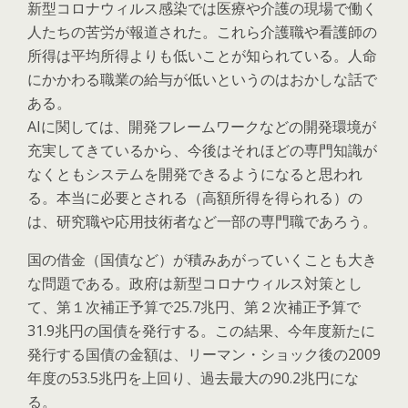
新型コロナウィルス感染では医療や介護の現場で働く
人たちの苦労が報道された。これら介護職や看護師の
所得は平均所得よりも低いことが知られている。人命
にかかわる職業の給与が低いというのはおかしな話で
ある。
AIに関しては、開発フレームワークなどの開発環境が
充実してきているから、今後はそれほどの専門知識が
なくともシステムを開発できるようになると思われ
る。本当に必要とされる（高額所得を得られる）の
は、研究職や応用技術者など一部の専門職であろう。
国の借金（国債など）が積みあがっていくことも大き
な問題である。政府は新型コロナウィルス対策とし
て、第１次補正予算で25.7兆円、第２次補正予算で
31.9兆円の国債を発行する。この結果、今年度新たに
発行する国債の金額は、リーマン・ショック後の2009
年度の53.5兆円を上回り、過去最大の90.2兆円にな
る。