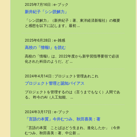
2025年7月16日
:
e-ブック
新井紀子「シン読解力」
「シン読解力」（新井紀子：著、東洋経済新報社）の概要
と感想を以下に記します。最初 ...
2025年6月28日
:
e-雑感
高校の「情報Ⅰ」を読む
高校の「情報Ⅰ」は、2022年度から新学習指導要領で必須
化された科目のようだ。ど ...
2024年4月14日
:
プロジェクト管理あれこれ
プロジェクト管理と認知バイアス
プロジェクトを管理するのは（言うまでもなく）人間であ
る。 昨今のAI（人工知能、 ...
2024年3月17日
:
e-ブック
「言語の本質」今井むつみ、秋田喜美：著
「言語の本質 ことばはどう生まれ、進化したか」（今井
むつみ、秋田喜美：著、中公新 ...