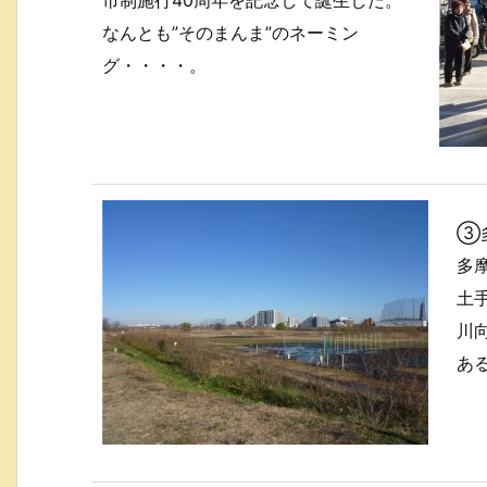
なんとも”そのまんま”のネーミン
グ・・・・。
③
多
土
川
あ