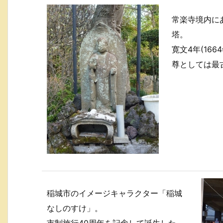
常楽寺境内に
塔。
寛文4年(16
尊としては最
稲城市のイメージキャラクター「稲城
なしのすけ」。
市制施行40周年を記念して誕生した。