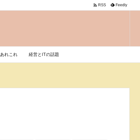

Feedly
RSS
あれこれ
経営とITの話題