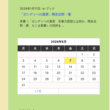
2024年1月11日
:
e-ブック
「ガンディーの真実」間永次郎：著
本書（「ガンディーの真実 非暴力思想とは何か」間永次
郎：著、ちくま新書）の目的を ...
2026年8月
月
火
水
木
金
土
日
1
2
3
4
5
6
7
8
9
10
11
12
13
14
15
16
17
18
19
20
21
22
23
24
25
26
27
28
29
30
31
« 7月