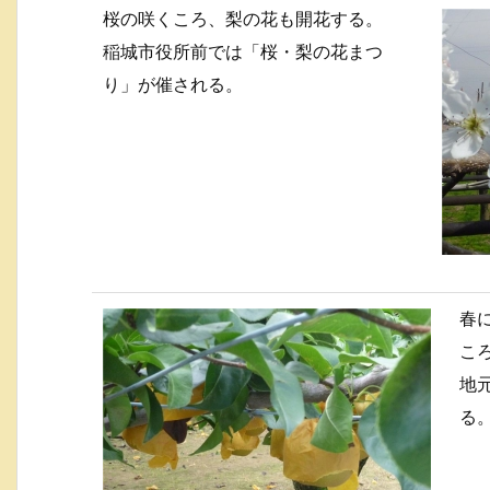
桜の咲くころ、梨の花も開花する。
稲城市役所前では「桜・梨の花まつ
り」が催される。
春
こ
地
る