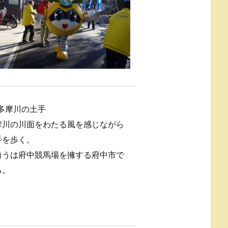
多摩川の土手
摩川の川面をわたる風を感じながら
手を歩く。
向うは府中競馬場を擁する府中市で
る。