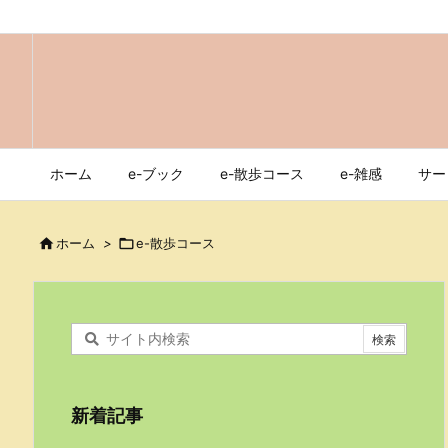
ホーム
e-ブック
e-散歩コース
e-雑感
サー

ホーム
>

e-散歩コース
新着記事