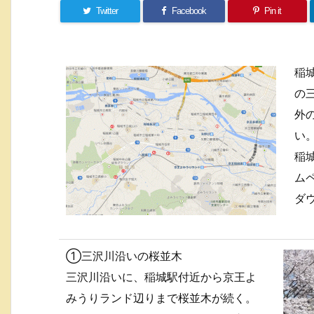
Twitter
Facebook
Pin it
稲
の
外
い
稲
ム
ダ
①三沢川沿いの桜並木
三沢川沿いに、稲城駅付近から京王よ
みうりランド辺りまで桜並木が続く。