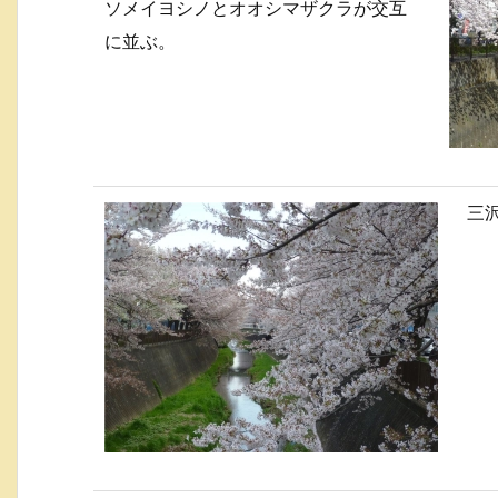
ソメイヨシノとオオシマザクラが交互
に並ぶ。
三