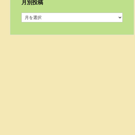
月別投稿
月
別
投
稿