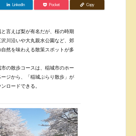
LinkedIn
Pocket
Copy
城と言えば梨が有名だが、桜の時期
三沢川沿いや大丸親水公園など、郊
の自然を味わえる散策スポットが多
。
城市の散歩コースは、稲城市のホー
ページから、「稲城ぶらり散歩」が
ウンロードできる。