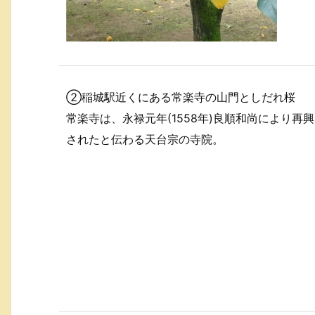
②稲城駅近くにある常楽寺の山門としだれ桜
常楽寺は、永禄元年(1558年)良順和尚により再興
されたと伝わる天台宗の寺院。