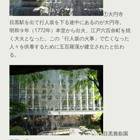
①大円寺
目黒駅を出て行人坂を下る途中にあるのが大円寺。
明和９年（1772年）本堂から出火、江戸六百余町を焼
く大火となった。この「行人坂の火事」で亡くなった
人々を供養するために五百羅漢が建立されたと伝わ
る。
目黒雅叙園