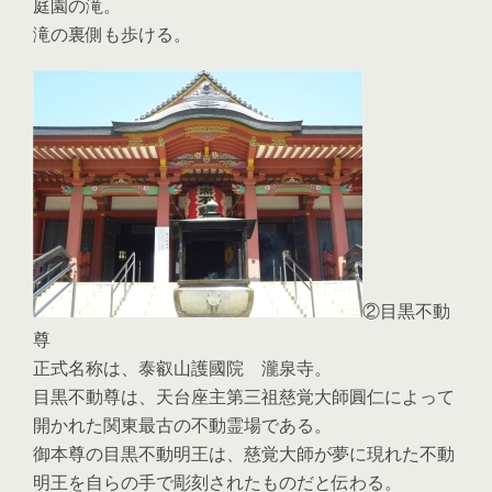
庭園の滝。
滝の裏側も歩ける。
②目黒不動
尊
正式名称は、泰叡山護國院 瀧泉寺。
目黒不動尊は、天台座主第三祖慈覚大師圓仁によって
開かれた関東最古の不動霊場である。
御本尊の目黒不動明王は、慈覚大師が夢に現れた不動
明王を自らの手で彫刻されたものだと伝わる。