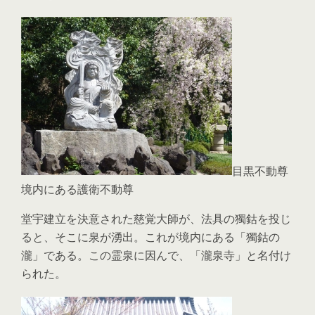
目黒不動尊
境内にある護衛不動尊
堂宇建立を決意された慈覚大師が、法具の獨鈷を投じ
ると、そこに泉が湧出。これが境内にある「獨鈷の
瀧」である。この霊泉に因んで、「瀧泉寺」と名付け
られた。