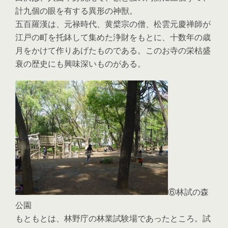
計九個の眼を有する異形の神獣。
五百羅漢は、元禄時代、黄檗宗の僧、松雲元慶禅師が
江戸の町を托鉢して集めた浄財をもとに、十数年の歳
月をかけて作りあげたものである。このお寺の栄枯盛
衰の歴史にも興味深いものがある。
⑥林試の森
公園
もともとは、林野庁の林業試験場であったところ。試