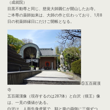
（成就院）
目黒不動尊と同じ、慈覚大師圓仁が開山したお寺。
ご本尊の薬師如来は、大師の作と伝わっており、1月8
日の初薬師縁日にだけご開帳となる。
⑤五百羅漢
寺
五百羅漢像（現存するのは287体）と白沢（獏王）像
は、一見の価値がある。
白沢は、人面牛身虎尾で、額と腹の両側に三個ずつ、