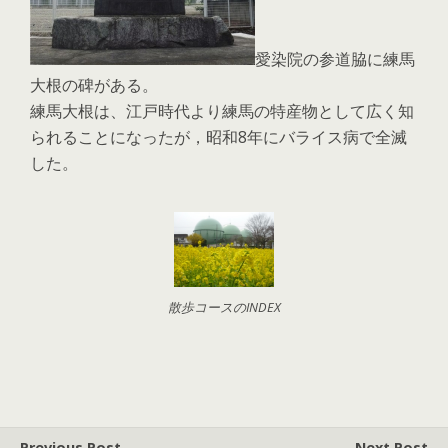
愛染院の参道脇に練馬
大根の碑がある。
練馬大根は、江戸時代より練馬の特産物として広く知
られることになったが，昭和8年にバライス病で全滅
した。
散歩コースのINDEX
Previous Post
Next Post