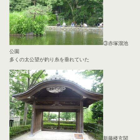
③赤塚溜池
公園
多くの太公望が釣り糸を垂れていた
新藤楼玄関