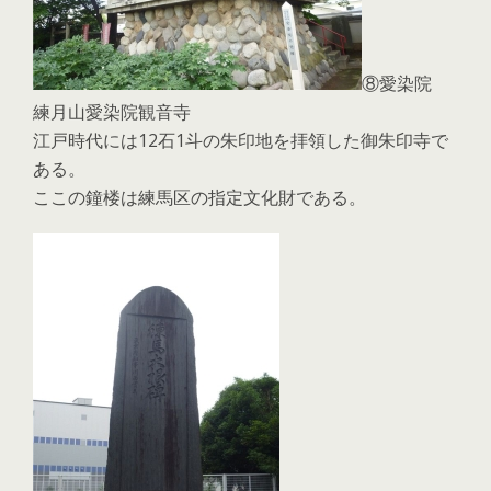
⑧愛染院
練月山愛染院観音寺
江戸時代には12石1斗の朱印地を拝領した御朱印寺で
ある。
ここの鐘楼は練馬区の指定文化財である。