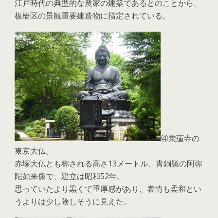
江戸時代の典型的な農家の建築であるとのことから、
板橋区の景観重要建造物に指定されている。
④乗蓮寺の
東京大仏。
赤塚大仏とも称される高さ13メートル、青銅製の阿弥
陀如来像で、建立は昭和52年。
思っていたより黒くて重厚感があり、表情も柔和とい
うよりは少し険しそうに見えた。