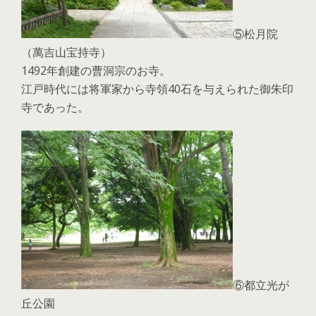
⑤松月院
（萬吉山宝持寺）
1492年創建の曹洞宗のお寺。
江戸時代には将軍家から寺領40石を与えられた御朱印
寺であった。
⑥都立光が
丘公園