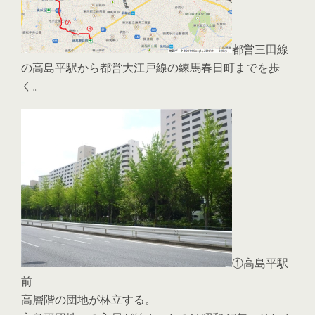
都営三田線
の高島平駅から都営大江戸線の練馬春日町までを歩
く。
①高島平駅
前
高層階の団地が林立する。