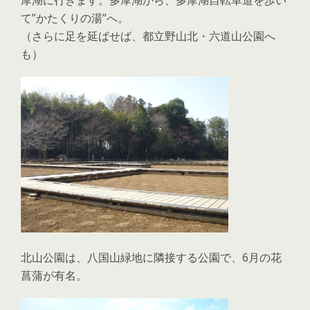
摩湖に行きます。多摩湖から、多摩湖自転車道を歩い
て”かたくりの湯”へ。
（さらに足を延ばせば、都立野山北・六道山公園へ
も）
北山公園は、八国山緑地に隣接する公園で、6月の花
菖蒲が有名。