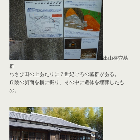
出山横穴墓
群
わさび田の上あたりに７世紀ごろの墓群がある。
丘陵の斜面を横に掘り、その中に遺体を埋葬したも
の。