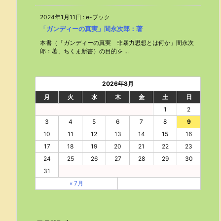
2024年1月11日
:
e-ブック
「ガンディーの真実」間永次郎：著
本書（「ガンディーの真実 非暴力思想とは何か」間永次
郎：著、ちくま新書）の目的を ...
2026年8月
月
火
水
木
金
土
日
1
2
3
4
5
6
7
8
9
10
11
12
13
14
15
16
17
18
19
20
21
22
23
24
25
26
27
28
29
30
31
« 7月