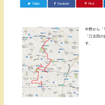
Twitter
Facebook
Pin it
中野から「
「江古田の
す。