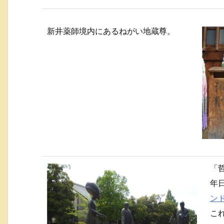
新井薬師境内にあるねがい地蔵尊。
「
年
ン
こ