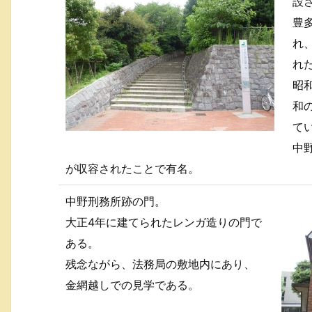
設
豊
れ
れ
昭
和
て
中
が収容されたことで有名。
中野刑務所跡の門。
大正4年に建てられたレンガ造りの門で
ある。
残念ながら、法務局の敷地内にあり、
金網越しでの見学である。