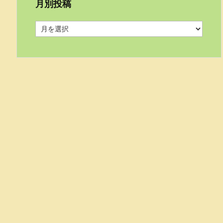
月別投稿
月
別
投
稿