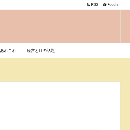

Feedly
RSS
あれこれ
経営とITの話題