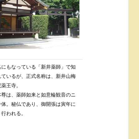
名にもなっている「新井薬師」で知
れているが、正式名称は、新井山梅
院薬王寺。
本尊は、薬師如来と如意輪観音のニ
一体。秘仏であり、御開張は寅年に
り行われる。