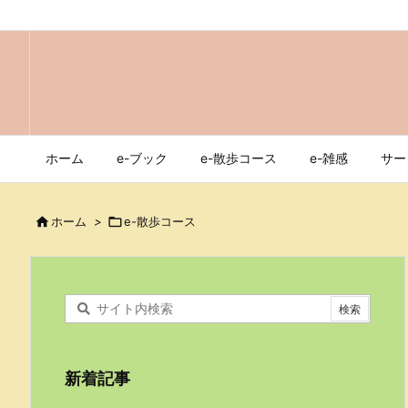
ホーム
e-ブック
e-散歩コース
e-雑感
サー

ホーム
>

e-散歩コース
新着記事