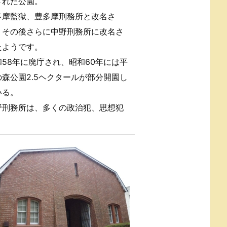
された公園。
多摩監獄、豊多摩刑務所と改名さ
、その後さらに中野刑務所に改名さ
たようです。
和58年に廃庁され、昭和60年には平
の森公園2.5ヘクタールが部分開園し
いる。
野刑務所は、多くの政治犯、思想犯