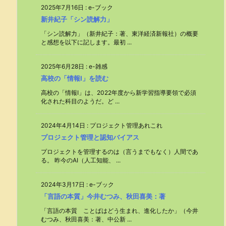
2025年7月16日
:
e-ブック
新井紀子「シン読解力」
「シン読解力」（新井紀子：著、東洋経済新報社）の概要
と感想を以下に記します。最初 ...
2025年6月28日
:
e-雑感
高校の「情報Ⅰ」を読む
高校の「情報Ⅰ」は、2022年度から新学習指導要領で必須
化された科目のようだ。ど ...
2024年4月14日
:
プロジェクト管理あれこれ
プロジェクト管理と認知バイアス
プロジェクトを管理するのは（言うまでもなく）人間であ
る。 昨今のAI（人工知能、 ...
2024年3月17日
:
e-ブック
「言語の本質」今井むつみ、秋田喜美：著
「言語の本質 ことばはどう生まれ、進化したか」（今井
むつみ、秋田喜美：著、中公新 ...