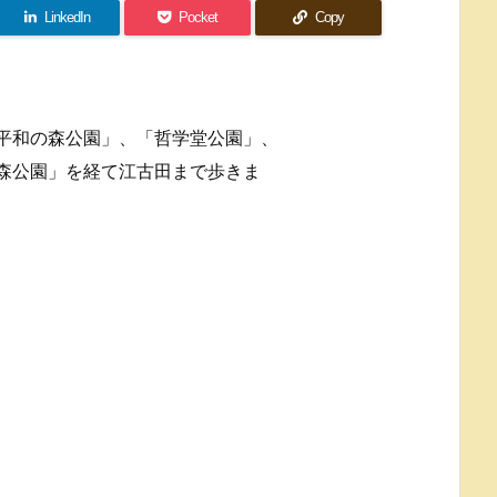
LinkedIn
Pocket
Copy
平和の森公園」、「哲学堂公園」、
森公園」を経て江古田まで歩きま