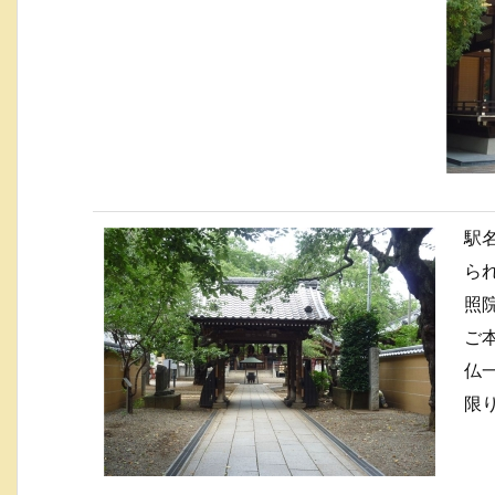
駅
ら
照
ご
仏
限