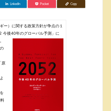
LinkedIn
Pocket
Copy
ギー）に関する政策方針が争点の１
2 今後40年のグローバル予測」に
。
の
「原
よ
を
燃料