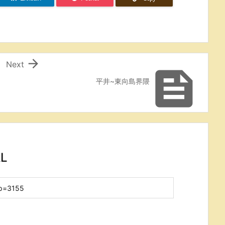

Next

平井~東向島界隈
L