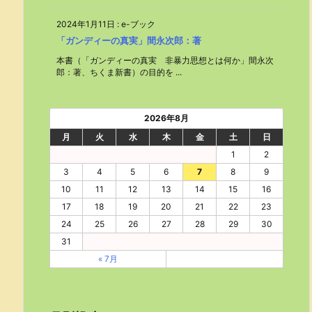
2024年1月11日
:
e-ブック
「ガンディーの真実」間永次郎：著
本書（「ガンディーの真実 非暴力思想とは何か」間永次
郎：著、ちくま新書）の目的を ...
2026年8月
月
火
水
木
金
土
日
1
2
3
4
5
6
7
8
9
10
11
12
13
14
15
16
17
18
19
20
21
22
23
24
25
26
27
28
29
30
31
« 7月