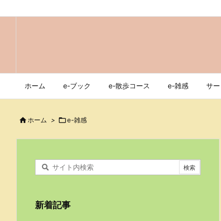
ホーム
e-ブック
e-散歩コース
e-雑感
サー

ホーム
>

e-雑感
新着記事