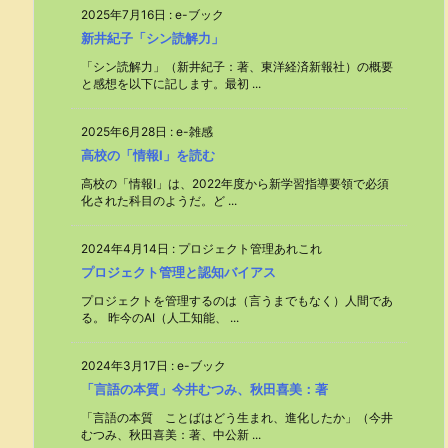
2025年7月16日
:
e-ブック
新井紀子「シン読解力」
「シン読解力」（新井紀子：著、東洋経済新報社）の概要
と感想を以下に記します。最初 ...
2025年6月28日
:
e-雑感
高校の「情報Ⅰ」を読む
高校の「情報Ⅰ」は、2022年度から新学習指導要領で必須
化された科目のようだ。ど ...
2024年4月14日
:
プロジェクト管理あれこれ
プロジェクト管理と認知バイアス
プロジェクトを管理するのは（言うまでもなく）人間であ
る。 昨今のAI（人工知能、 ...
2024年3月17日
:
e-ブック
「言語の本質」今井むつみ、秋田喜美：著
「言語の本質 ことばはどう生まれ、進化したか」（今井
むつみ、秋田喜美：著、中公新 ...