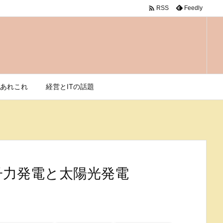

Feedly
RSS
あれこれ
経営とITの話題
子力発電と太陽光発電