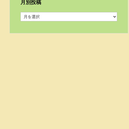
月別投稿
月
別
投
稿