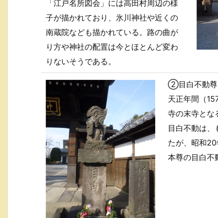
「江戸名所図会」には高田村周辺の様
子が描かれており、氷川神社や近くの
南蔵院なども描かれている。路の曲が
り方や神社の配置は今とほとんど変わ
りないそうである。
②目白不動尊
天正年間（15
寺の末寺とな
目白不動は、
たが、昭和2
本尊の目白不