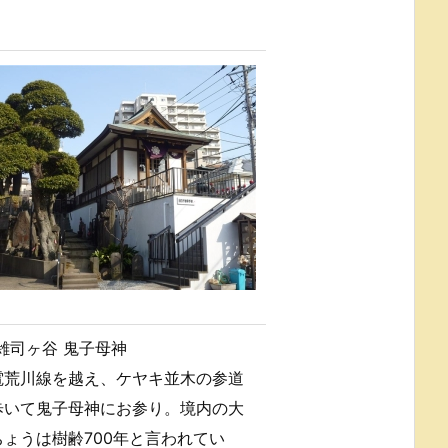
雑司ヶ谷 鬼子母神
電荒川線を越え、ケヤキ並木の参道
歩いて鬼子母神にお参り。境内の大
ちょうは樹齢700年と言われてい