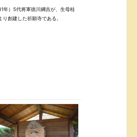
81年）5代将軍徳川綱吉が、生母桂
より創建した祈願寺である。