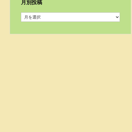
月別投稿
月
別
投
稿