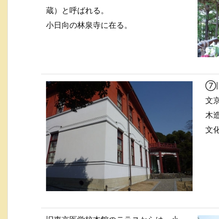
蔵）と呼ばれる。
小日向の林泉寺に在る。
⑦
文
木
文