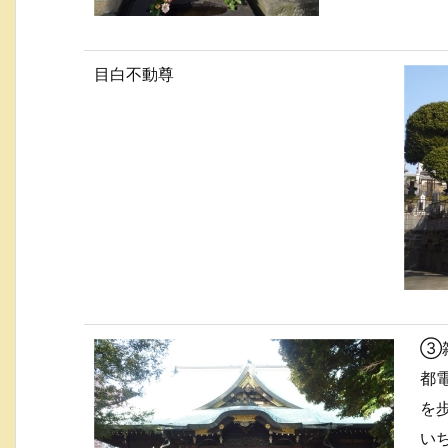
目白不動尊
③
都
を
い