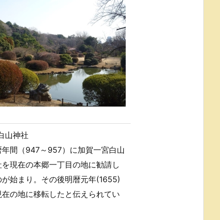
白山神社
年間（947～957）に加賀一宮白山
社を現在の本郷一丁目の地に勧請し
が始まり。その後明暦元年(1655)
現在の地に移転したと伝えられてい
。