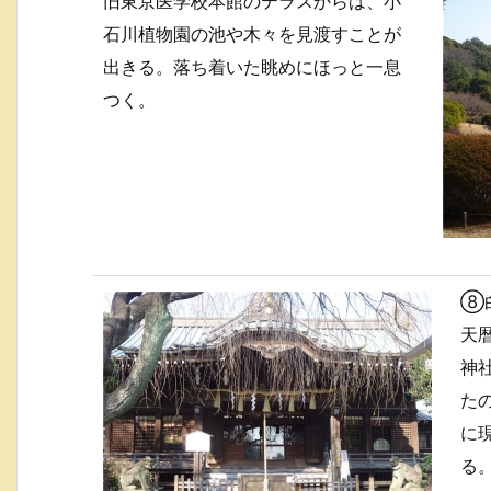
旧東京医学校本館のテラスからは、小
石川植物園の池や木々を見渡すことが
出きる。落ち着いた眺めにほっと一息
つく。
⑧
天暦
神
たの
に
る