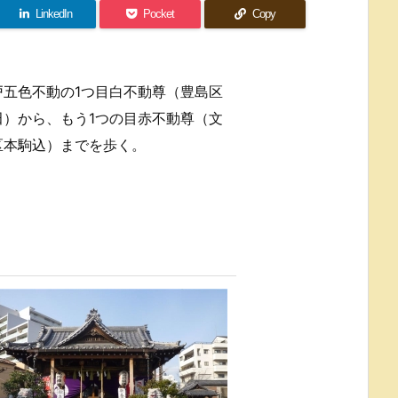
LinkedIn
Pocket
Copy
戸五色不動の1つ目白不動尊（豊島区
田）から、もう1つの目赤不動尊（文
区本駒込）までを歩く。