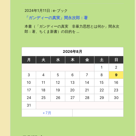
2024年1月11日
:
e-ブック
「ガンディーの真実」間永次郎：著
本書（「ガンディーの真実 非暴力思想とは何か」間永次
郎：著、ちくま新書）の目的を ...
2026年8月
月
火
水
木
金
土
日
1
2
3
4
5
6
7
8
9
10
11
12
13
14
15
16
17
18
19
20
21
22
23
24
25
26
27
28
29
30
31
« 7月