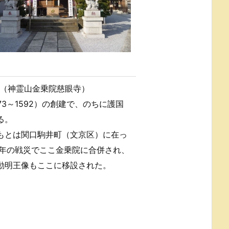
（神霊山金乗院慈眼寺）
73～1592）の創建で、のちに護国
る。
もとは関口駒井町（文京区）に在っ
0年の戦災でここ金乗院に合併され、
動明王像もここに移設された。