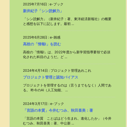
2025年7月16日
:
e-ブック
新井紀子「シン読解力」
「シン読解力」（新井紀子：著、東洋経済新報社）の概要
と感想を以下に記します。最初 ...
2025年6月28日
:
e-雑感
高校の「情報Ⅰ」を読む
高校の「情報Ⅰ」は、2022年度から新学習指導要領で必須
化された科目のようだ。ど ...
2024年4月14日
:
プロジェクト管理あれこれ
プロジェクト管理と認知バイアス
プロジェクトを管理するのは（言うまでもなく）人間であ
る。 昨今のAI（人工知能、 ...
2024年3月17日
:
e-ブック
「言語の本質」今井むつみ、秋田喜美：著
「言語の本質 ことばはどう生まれ、進化したか」（今井
むつみ、秋田喜美：著、中公新 ...