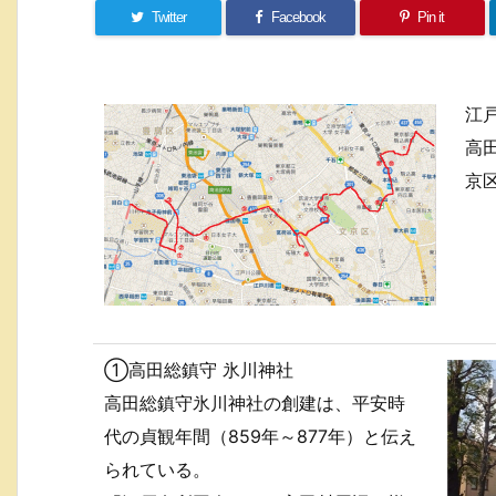
Twitter
Facebook
Pin it
江
高
京
①高田総鎮守 氷川神社
高田総鎮守氷川神社の創建は、平安時
代の貞観年間（859年～877年）と伝え
られている。