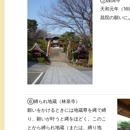
⑤護国寺
天和元年（16
昌院の願いに
⑥縛られ地蔵（林泉寺）
願いをかけるときには地蔵尊を縄で縛
り、願いが叶うと縄をほどく。このこ
とから縛られ地蔵（または、縛り地