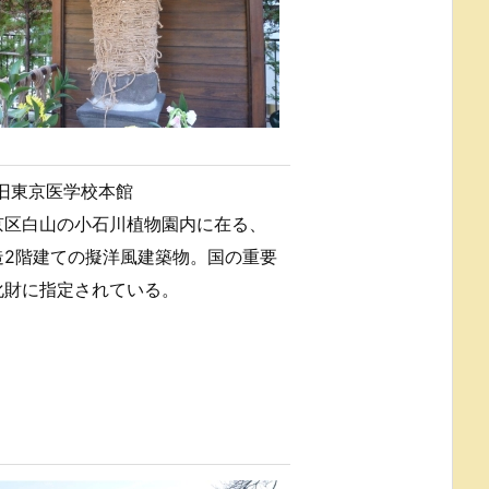
旧東京医学校本館
京区白山の小石川植物園内に在る、
造2階建ての擬洋風建築物。国の重要
化財に指定されている。