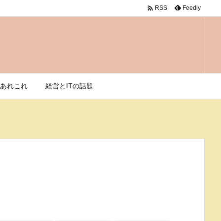

Feedly
RSS
あれこれ
経営とITの話題