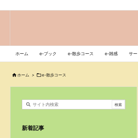
ホーム
e-ブック
e-散歩コース
e-雑感
サー

ホーム
>

e-散歩コース
新着記事