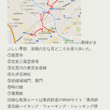
新緑がま
ぶしい季節、岩槻の主な見どころを巡り歩いた。
①慈恩寺
②玄奘三蔵霊骨塔
③元荒川の東宮歩道橋
④久伊豆神社
⑤岩槻城城門、裏門
⑥時の鐘
⑦遷喬館
詳細な散策ルートは東武鉄道のWebサイト「東武鉄
道沿線ハイキング・ウォーキング・トレッキング情