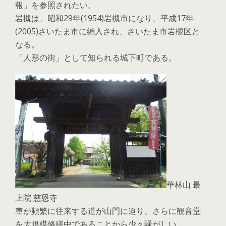
報」を参照されたい。
岩槻は、昭和29年(1954)岩槻市になり、平成17年
(2005)さいたま市に編入され、さいたま市岩槻区と
なる。
「人形の街」として知られる城下町である。
華林山 最
上院 慈恩寺
車が頻繁に往来する道が山門に迫り、さらに観音堂
を大規模修繕中であることから少々騒がしい。