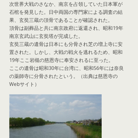
次世界大戦のさなか、南京を占領していた日本軍が
石棺を発見した。日中両国の専門家による調査の結
果、玄奘三蔵の頂骨であることが確認された。
頂骨は副葬品と共に南京政府に返還され、昭和19年
南京玄武山に玄奘塔が完成した。
玄奘三蔵の遺骨は日本にも分骨され芝の増上寺に安
置された。しかし、大戦の戦火を逃れるため、昭和
19年ここ岩槻の慈恩寺に奉安されるに至った。
ここの遺骨は昭和30年に台湾に、昭和56年には奈良
の薬師寺に分骨されたという。（出典は慈恩寺の
Webサイト）