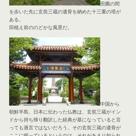
田圃の間
を歩いた先に玄奘三蔵の遺骨を納めた十三重の塔が
ある。
田植え前ののどかな風景だ。
中国から
朝鮮半島、日本に伝わった仏教は、玄奘三蔵がイン
ドから持ち帰り翻訳した経典が基になっていると言
っても過言ではないだろう。その玄奘三蔵の遺骨が
ここに眠っているというのは、それがあまり知られ