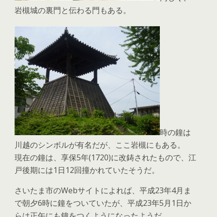
岩槻城の裏門と伝わる門もある。
時の鐘は
川越のシンボルが有名だが、ここ岩槻にもある。
現在の鐘は、享保5年(1720)に改鋳されたもので、江
戸後期には1日12回撞かれていたそうだ。
さいたま市のWebサイトによれば、平成23年4月ま
で朝夕6時に鐘をついていたが、平成23年5月1日か
らは正午にも鐘をつくようになったようだ。