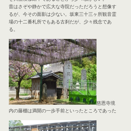
昔はさぞや静かで広大な寺院だっただろうと想像す
るが、今その面影は少ない。坂東三十三ヶ所観音霊
場の十二番札所でもある古刹だが、少々残念であ
る。
慈恩寺境
内の藤棚は満開の一歩手前といったところであった