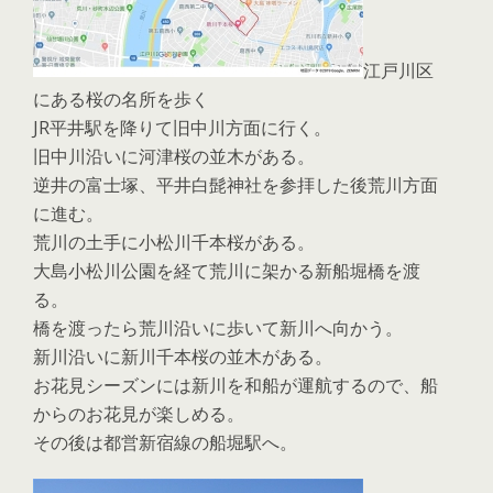
江戸川区
にある桜の名所を歩く
JR平井駅を降りて旧中川方面に行く。
旧中川沿いに河津桜の並木がある。
逆井の富士塚、平井白髭神社を参拝した後荒川方面
に進む。
荒川の土手に小松川千本桜がある。
大島小松川公園を経て荒川に架かる新船堀橋を渡
る。
橋を渡ったら荒川沿いに歩いて新川へ向かう。
新川沿いに新川千本桜の並木がある。
お花見シーズンには新川を和船が運航するので、船
からのお花見が楽しめる。
その後は都営新宿線の船堀駅へ。