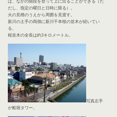
は、なかの階段を登って上に出ることができる（た
だし、指定の曜日と日時に限る）。
火の見櫓のうえから周囲を見渡す。
新川の土手の両側に新川千本桜の並木が続いてい
る。
桜並木の全長は約3キロメートル。
写真左手
が船堀タワー。