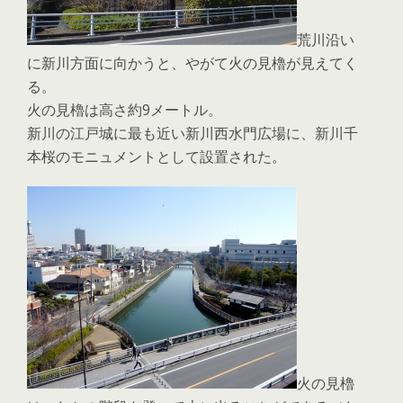
荒川沿い
に新川方面に向かうと、やがて火の見櫓が見えてく
る。
火の見櫓は高さ約9メートル。
新川の江戸城に最も近い新川西水門広場に、新川千
本桜のモニュメントとして設置された。
火の見櫓