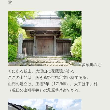
堂
多摩川の近
くにある低山、大澄山に花蔵院がある。
ここの山門は、あきる野市指定文化財である。
山門の建立は、正徳3年（1713年）。大工は平井村
（現日の出町平井）の萩原善兵衛である。