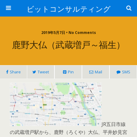
ビットコンサルティング
2019年5月7日 • No Comments
鹿野大仏（武蔵増戸～福生）
Share
Tweet
Pin
Mail
SMS
JR五日市線
の武蔵増戸駅から、鹿野（ろくや）大仏、平井妙見宮