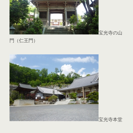
宝光寺の山
門（仁王門）
宝光寺本堂