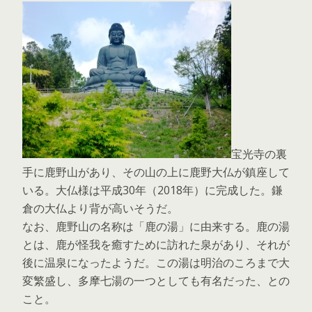
宝光寺の裏
手に鹿野山があり、その山の上に鹿野大仏が鎮座して
いる。大仏様は平成30年（2018年）に完成した。鎌
倉の大仏より背が高いそうだ。
なお、鹿野山の名称は「鹿の湯」に由来する。鹿の湯
とは、鹿が怪我を癒すために訪れた泉があり、それが
後に温泉になったようだ。この湯は明治のころまで大
変繁盛し、多摩七湯の一つとしても有名だった、との
こと。