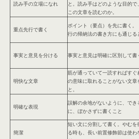
読み手の立場になれ
と。読み手はどのような目的で
この文章を読むのか。
ポイント（要点）を先に書く。
重点先行で書く
行の帰納法の書き方にも通じる
事実と意見を分ける
事実と意見は明確に区別して書
筋が通っていて一読すればすぐ
明快な文章
の意味に取れることがない文章
と。
誤解の余地がないように、でき
明確な表現
に、ぼかさずに書くこと
短い文に分割して書く。やむを
簡潔
る時も、長い前置修飾節は使わ