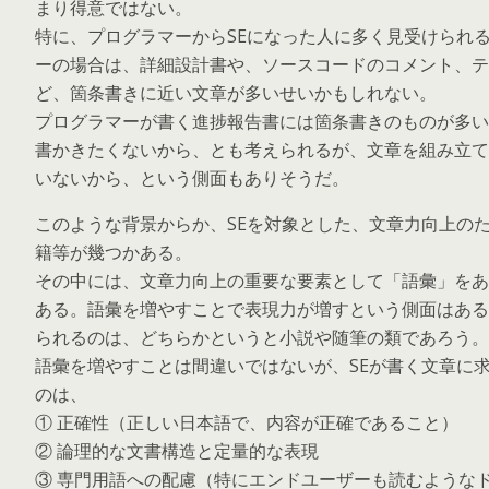
まり得意ではない。
特に、プログラマーからSEになった人に多く見受けられ
ーの場合は、詳細設計書や、ソースコードのコメント、テ
ど、箇条書きに近い文章が多いせいかもしれない。
プログラマーが書く進捗報告書には箇条書きのものが多い
書かきたくないから、とも考えられるが、文章を組み立て
いないから、という側面もありそうだ。
このような背景からか、SEを対象とした、文章力向上の
籍等が幾つかある。
その中には、文章力向上の重要な要素として「語彙」をあ
ある。語彙を増やすことで表現力が増すという側面はある
られるのは、どちらかというと小説や随筆の類であろう。
語彙を増やすことは間違いではないが、SEが書く文章に
のは、
① 正確性（正しい日本語で、内容が正確であること）
② 論理的な文書構造と定量的な表現
③ 専門用語への配慮（特にエンドユーザーも読むような