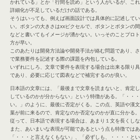
かれている」とか「行間を読め」という人がいるが、これ
詳細化が不足しているだけの話である。
そうはいっても、例えば画面設計では具体的に記述してい
い。ボタンの大きさはxxピクセルで、ボタンとボタンの間
などと書いてもイメージが湧かない。いっそのことプロト
方が早い。
このあたりは開発方法論や開発手法が絡む問題であり、さ
で業務要件を記述する際の課題を内包している。
いずれにしろ、文章で要件を表現する場合は出来る限り具
であり、必要に応じて図表などで補完するのが良い。
日本語の文章には、「最後まで文章を読まないと、肯定し
しているのかが分からない」という特徴がある。「・・・
い。」のように、最後に否定がくる。この点、英語や漢文
葉が前に来るので、肯定なのか否定なのかが直に分かる。
従って、日本語で表現する場合は、あまり１文を長くしな
また、あいまいな表現が可能であるという点も特徴ではあ
「・・・と言えなくもない」、「必ずしも、・・・・とい