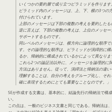
いくつかの要約層で成り立つピラミッドを作ります
ピラミッド内のメッセージは、上、下、横の3つの
付けられています。
上部のメッセージは下部の複数の考えを要約したも
逆に言えば、下部の複数の考えは、上位のメッセー
サポートするものです。
同レベルのメッセージは、横方向に論理的な順序で
す。その論理的な順序は、ピラミッドが演繹的に構
るか、帰納的に構成されているかによって異なりま
これら2つの論証法以外に、メッセージを論理的に
方法はありません。従って、演繹法と帰納法の違い
理解することは、自分の考えをグループ化し、それ
確に表現するためにとても重要なことなのです。」
SEが作成する文書は、基本的に、結論先行の帰納法で構
い。
この点は、一般のビジネス文書と同じである。帰納法は、