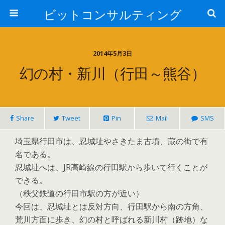
ビットコンサルティング
2014年5月3日
幻の村・新川（行田～熊谷）
Share
Tweet
Pin
Mail
SMS
埼玉県行田市は、忍城址やさきたま古墳、蔵の街で有
名である。
忍城址へは、JR高崎線の行田駅から歩いて行くことが
できる。
（秩父鉄道の行田市駅の方が近い）
今回は、忍城址とは反対方向、行田駅から南の方角、
荒川方面に歩き、幻の村と呼ばれる新川村（跡地）な