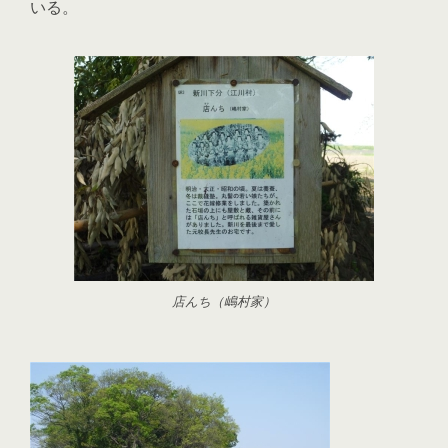
いる。
店んち（嶋村家）