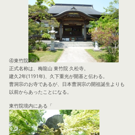
④東竹院
正式名称は、梅龍山 東竹院 久松寺。
建久2年(1191年)、久下重光が開基と伝わる。
曹洞宗のお寺であるが、日本曹洞宗の開祖誕生よりも
以前からあったことになる。
東竹院境内にある「