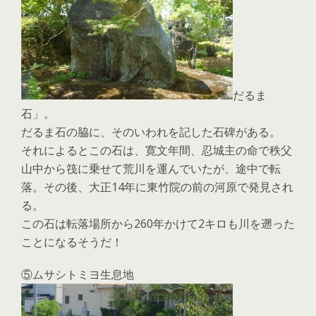
だるま
石」。
だるま石の脇に、そのいわれを記した石碑がある。
それによるとこの石は、寛文年間、忍城主の命で秩父
山中から筏に乗せて荒川を運んでいたが、途中で転
落。その後、大正14年に東竹院の前の河原で発見され
る。
この石は転落場所から260年かけて2キロも川を遡った
ことになるそうだ！
⑤ムサシトミヨ生息地