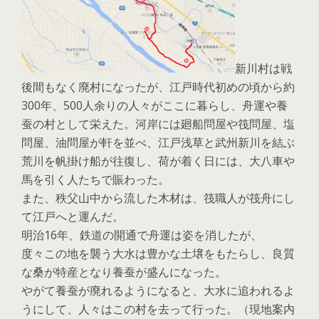
新川村は戦
後間もなく廃村になったが、江戸時代初めの頃から約
300年、500人余りの人々がここに暮らし、舟運や養
蚕の村として栄えた。河岸には廻船問屋や筏問屋、塩
問屋、油問屋が軒を並べ、江戸浅草と武州新川を結ぶ
荒川を帆掛け船が往復し、荷が着く日には、大八車や
馬を引く人たちで賑わった。
また、秩父山中から流した木材は、筏職人が筏舟にし
て江戸へと運んだ。
明治16年、鉄道の開通で舟運は姿を消したが、
度々この地を襲う大水は豊かな土壌をもたらし、良質
な桑が特産となり養蚕が盛んになった。
やがて養蚕が廃れるようになると、大水に追われるよ
うにして、人々はこの村を去って行った。（現地案内