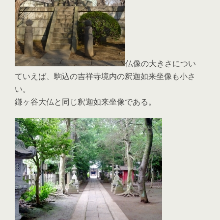
仏像の大きさについ
ていえば、駒込の吉祥寺境内の釈迦如来坐像も小さ
い。
鎌ヶ谷大仏と同じ釈迦如来坐像である。