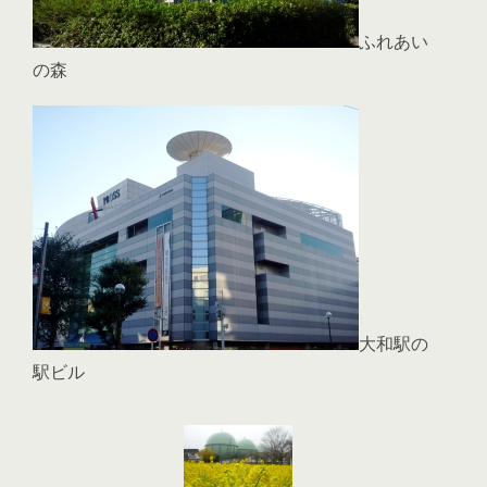
ふれあい
の森
大和駅の
駅ビル