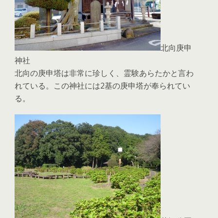
北向庚申
神社
北向の庚申塔は非常に珍しく、霊験あらたかと言わ
れている。この神社には2基の庚申塔が奉られてい
る。