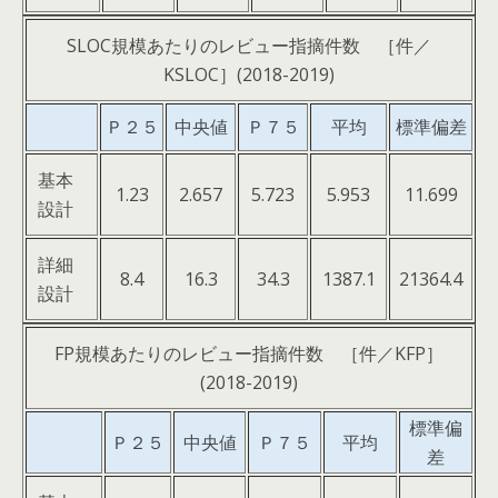
SLOC規模あたりのレビュー指摘件数 ［件／
KSLOC］(2018-2019)
Ｐ２５
中央値
Ｐ７５
平均
標準偏差
基本
1.23
2.657
5.723
5.953
11.699
設計
詳細
8.4
16.3
34.3
1387.1
21364.4
設計
FP規模あたりのレビュー指摘件数 ［件／KFP］
(2018-2019)
標準偏
Ｐ２５
中央値
Ｐ７５
平均
差