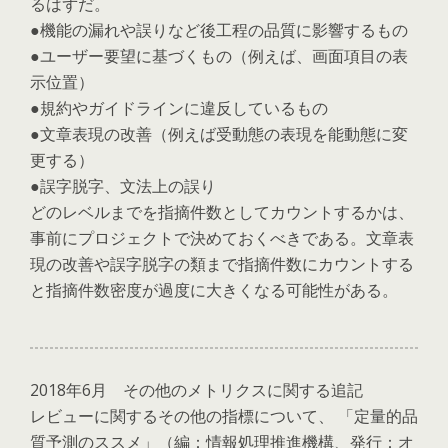
るはずだ。
●機能の漏れや誤りなど後工程の品質に影響するもの
●ユーザー要望に基づくもの（例えば、画面項目の表
示位置）
●規約やガイドラインに違反しているもの
●文章表現の改善（例えば受動態の表現を能動態に変
更する）
●誤字脱字、文法上の誤り
どのレベルまでを指摘件数としてカウントするかは、
事前にプロジェクトで決めておくべきである。文章表
現の改善や誤字脱字の類まで指摘件数にカウントする
と指摘件数密度が過度に大きくなる可能性がある。
2018年6月 その他のメトリクスに関する追記
レビューに関するその他の指標について、 「定量的品
質予測のススメ」（編：情報処理推進機構、発行：オ