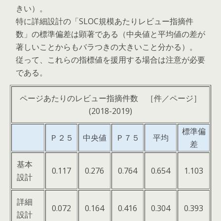
きい）。
特に詳細設計の「SLOC規模あたりレビュー指摘件
数」の標準偏差は顕著である（中央値と平均値の差が
著しいことからもバラつきの大きいこと分かる）。
従って、これらの指標値を援用する場合は注意が必要
である。
ページあたりのレビュー指摘件数 ［件／ページ］
(2018-2019)
標準偏
Ｐ２５
中央値
Ｐ７５
平均
差
基本
0.117
0.276
0.764
0.654
1.103
設計
詳細
0.072
0.164
0.416
0.304
0.393
設計