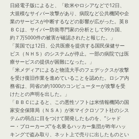
日経電子版によると、「欧米やロシアなどで12日、
大規模なサイバー攻撃があり、病院など公共機関や企
業のサービスが中断するなどの影響が広がった。英Ｂ
ＢＣは、サイバー防衛専門家の分析として99カ国、
約７万5000件の被害が確認されたと報じた。」
「英国では12日、公共医療を提供する国民保健サー
ビス（ＮＨＳ）のシステムが停止。一部の病院では医
療サービスの提供が困難になった。」
「米メディアによると物流大手のフェデックスが攻撃
を受け復旧作業を進めていることを認めた。ロシア内
務省は、同省の約1000のコンピューターが攻撃を受
けたとの声明を出した。」
「ＢＢＣによると、この悪性ソフトは米情報機関の国
家安全保障局（ＮＳＡ）が米マイクロソフト社のシス
テムの弱点に目をつけて開発したものを、”シャド
ー・ブローカーズ”を名乗るハッカー集団が昨年ハッ
キングで盗み取り、ネット上で売りに出したものとい