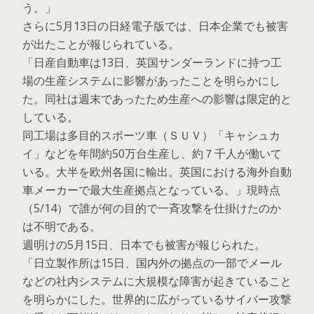
う。」
さらに5月13日の日経電子版では、日本企業でも被害
が出たことが報じられている。
「日産自動車は13日、英国サンダーランドに持つ工
場の生産システムに影響があったことを明らかにし
た。同社は週末であったため生産への影響は限定的と
している。
同工場は多目的スポーツ車（ＳＵＶ）「キャシュカ
イ」などを年間約50万台生産し、約７千人が働いて
いる。大半を欧州各国に輸出。英国における海外自動
車メーカーで最大生産拠点となっている。」現時点
（5/14）で誰が何の目的で一斉攻撃を仕掛けたのか
は不明である。
週明けの5月15日、日本でも被害が報じられた。
「日立製作所は15日、国内外の拠点の一部でメール
などの社内システムに大規模な障害が起きていること
を明らかにした。世界的に広がっているサイバー攻撃